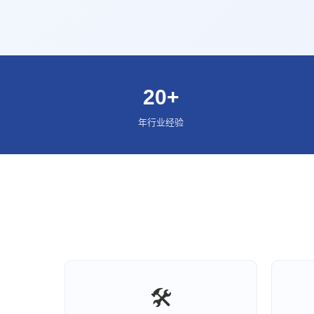
20+
年行业经验
🛠